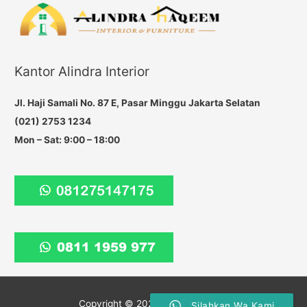
r
c
h
f
Kantor Alindra Interior
o
r
Jl. Haji Samali No. 87 E, Pasar Minggu Jakarta Selatan
:
(021) 2753 1234
Mon – Sat: 9:00 – 18:00
Copyright © 2026
Haqeem Group
Silahkan Wa Kami