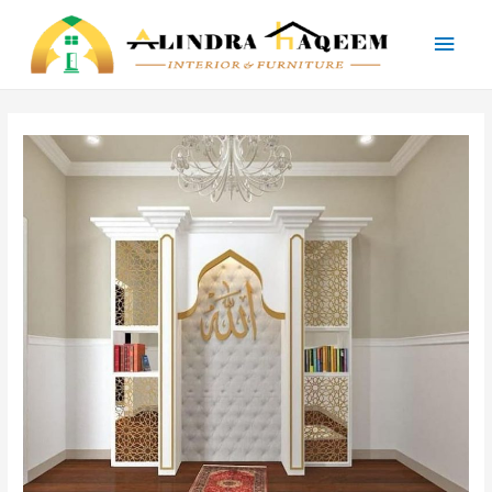
Main
Men