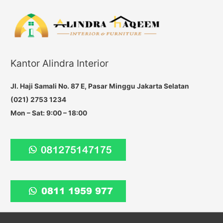
a
r
c
h
f
Kantor Alindra Interior
o
r
Jl. Haji Samali No. 87 E, Pasar Minggu Jakarta Selatan
:
(021) 2753 1234
Mon – Sat: 9:00 – 18:00