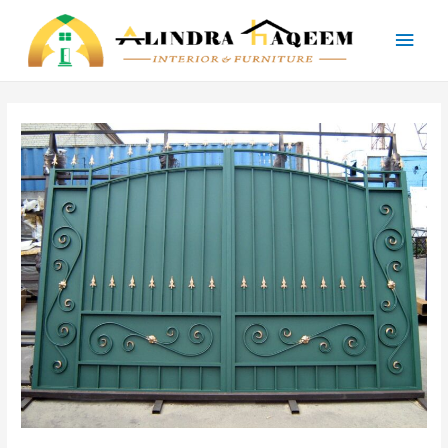
Main
Men