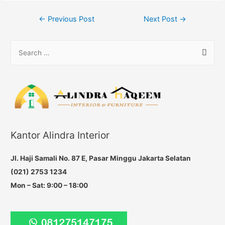
Post
←
Previous Post
Next Post
→
navigation
S
e
a
r
c
h
f
Kantor Alindra Interior
o
r
Jl. Haji Samali No. 87 E, Pasar Minggu Jakarta Selatan
:
(021) 2753 1234
Mon – Sat: 9:00 – 18:00