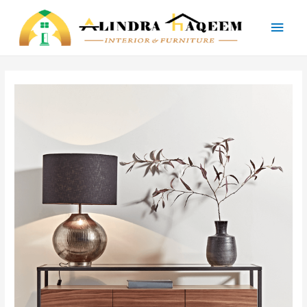
Main
Men