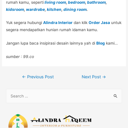
rumah kamu, seperti
living room
,
bedroom
,
bathroom
,
kidsroom
,
wardrobe
,
kitchen
,
dining room
.
Yuk segera hubungi
Alindra Interior
dan klik
Order Jasa
untuk
segera mendapatkan hunian rumah idaman kamu.
Jangan lupa baca insipirasi desain lainnya yah di
Blog
kami…
sumber : 99.co
Post
←
Previous Post
Next Post
→
navigation
S
e
a
r
c