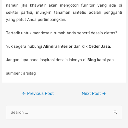
namun jika khawatir akan mengotori furnitur yang ada di
sekitar partisi, mungkin tanaman sintetis adalah pengganti
yang patut Anda pertimbangkan.
Tertarik untuk mendesain rumah Anda seperti desain diatas?
Yuk segera hubungi
Alindra Interior
dan klik
Order Jasa
.
Jangan lupa baca inspirasi desain lainnya di
Blog
kami yah
sumber : arsitag
Post
←
Previous Post
Next Post
→
navigation
S
e
a