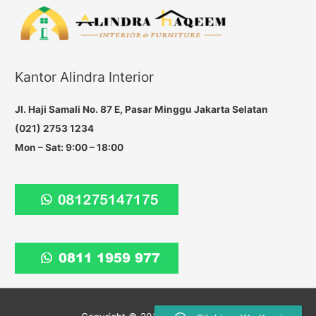
r
c
h
f
Kantor Alindra Interior
o
r
Jl. Haji Samali No. 87 E, Pasar Minggu Jakarta Selatan
:
(021) 2753 1234
Mon – Sat: 9:00 – 18:00