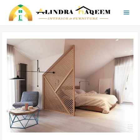
Main
Men