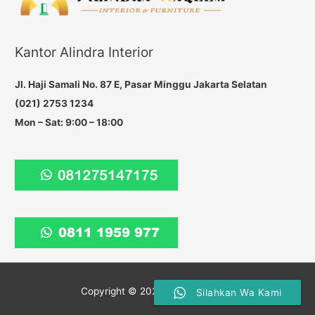
c
h
f
Kantor Alindra Interior
o
r
Jl. Haji Samali No. 87 E, Pasar Minggu Jakarta Selatan
:
(021) 2753 1234
Mon – Sat: 9:00 – 18:00
Copyright © 2026
Haqeem Group
Silahkan Wa Kami