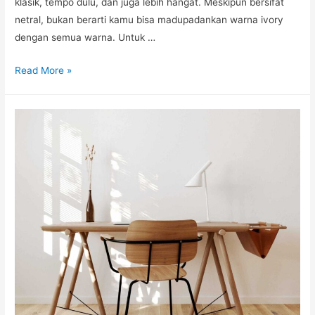
klasik, tempo dulu, dan juga lebih hangat. Meskipun bersifat
netral, bukan berarti kamu bisa madupadankan warna ivory
dengan semua warna. Untuk …
5
Read More »
Inspirasi
Padupadan
Warna
Ivory
pada
Interior