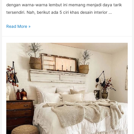
dengan warna-warna lembut ini memang menjadi daya tarik
tersendiri. Nah, berikut ada 5 ciri khas desain interior …
5
Read More »
Ciri
Khas
Desain
Interior
Bergaya
American
Classic