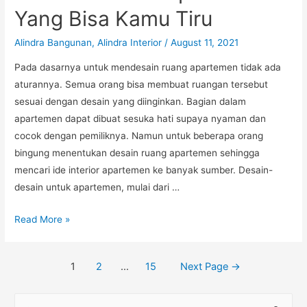
Yang Bisa Kamu Tiru
Alindra Bangunan
,
Alindra Interior
/
August 11, 2021
Pada dasarnya untuk mendesain ruang apartemen tidak ada
aturannya. Semua orang bisa membuat ruangan tersebut
sesuai dengan desain yang diinginkan. Bagian dalam
apartemen dapat dibuat sesuka hati supaya nyaman dan
cocok dengan pemiliknya. Namun untuk beberapa orang
bingung menentukan desain ruang apartemen sehingga
mencari ide interior apartemen ke banyak sumber. Desain-
desain untuk apartemen, mulai dari …
Ide-
Read More »
Ide
Interior
Posts
1
2
…
15
Next Page
→
Apartemen
navigation
Yang
S
Bisa