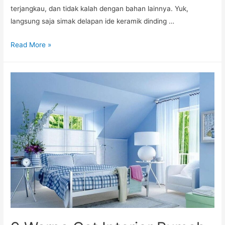
terjangkau, dan tidak kalah dengan bahan lainnya. Yuk,
langsung saja simak delapan ide keramik dinding …
8
Read More »
Ide
Keramik
Dinding
Ruang
Tamu,
Bikin
Hunian
Lebih
Berkesan!