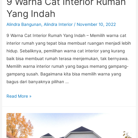
9 Warna Cat Interior Rumah
Yang Indah
Alindra Bangunan
,
Alindra Interior
/
November 10, 2022
9 Warna Cat Interior Rumah Yang Indah – Memilih warna cat
interior rumah yang tepat bisa membuat ruangan menjadi lebih
hidup. Sebaliknya, pemilihan warna cat interior yang kurang
baik bisa membuat rumah terasa menjemukan, tak bernyawa.
Memilih warna interior rumah yang bagus memang gampang-
gampang susah. Bagaimana kita bisa memilih warna yang
bagus dari banyaknya pilihan …
9
Read More »
Warna
Cat
Interior
Rumah
Yang