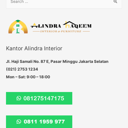
e
Kamu
Tiru
a
r
c
h
f
Kantor Alindra Interior
o
r
Jl. Haji Samali No. 87 E, Pasar Minggu Jakarta Selatan
:
(021) 2753 1234
Mon – Sat: 9:00 – 18:00