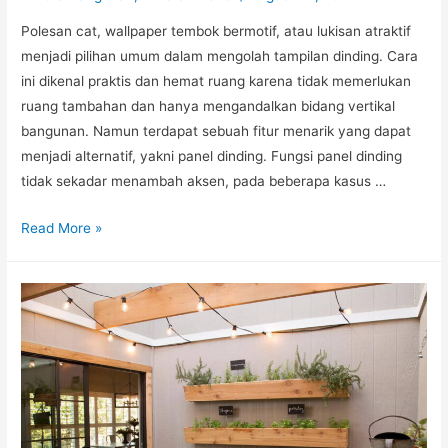
Polesan cat, wallpaper tembok bermotif, atau lukisan atraktif
menjadi pilihan umum dalam mengolah tampilan dinding. Cara
ini dikenal praktis dan hemat ruang karena tidak memerlukan
ruang tambahan dan hanya mengandalkan bidang vertikal
bangunan. Namun terdapat sebuah fitur menarik yang dapat
menjadi alternatif, yakni panel dinding. Fungsi panel dinding
tidak sekadar menambah aksen, pada beberapa kasus …
7
Read More »
Inspirasi
Panel
Dinding,
Fitur
Menarik
untuk
Hidupkan
Suasana